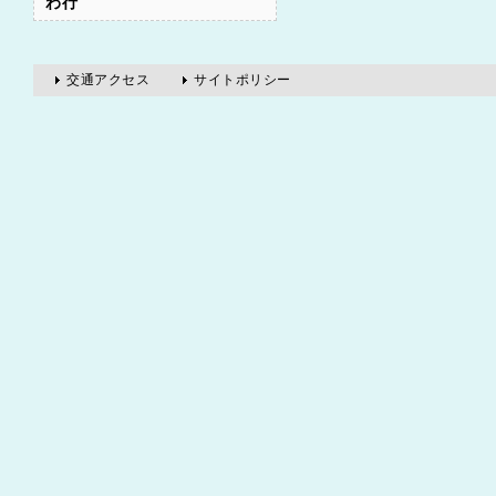
わ行
ヒヨス
ヒロハセネガ
交通アクセス
サイトポリシー
ビワ
フクジュソウ
フジマメ
ベニバナ
ベラドンナ
ホウノキ
ホソバオケラ
ホッカイトウキ
ホップ
ボタン
ポドフィルム