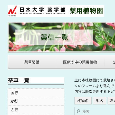
主に本植物園にて栽培さ
左のフレームより選んで
内容は順次更新する予定
あ行
植物名
学名
科
か行
さ行
検索