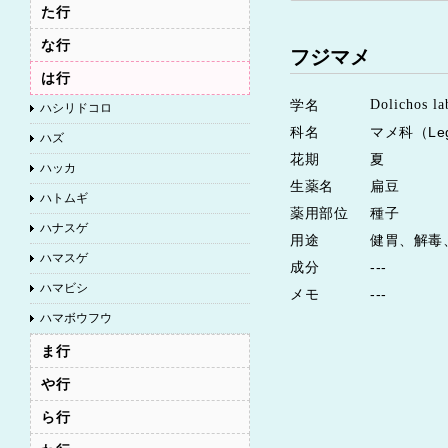
た行
な行
フジマメ
は行
学名
Dolichos la
ハシリドコロ
科名
マメ科（Leg
ハズ
花期
夏
ハッカ
生薬名
扁豆
ハトムギ
薬用部位
種子
ハナスゲ
用途
健胃、解毒
ハマスゲ
成分
---
ハマビシ
メモ
---
ハマボウフウ
バニラ
ま行
ヒカゲノイノコズチ
や行
ヒガンバナ
ら行
ヒキオコシ