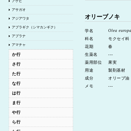
アケビ
アサガオ
オリーブノキ
アジアワタ
アブラギク（シマカンギク）
学名
Olea europ
アブラナ
科名
モクセイ科（O
アマチャ
花期
春
アーティチョーク
か行
生薬名
---
薬用部位
果実
イチョウ
さ行
用途
製剤基材
イヌサフラン
た行
成分
オリーブ油
インドジャボク
な行
メモ
---
ウイキョウ
は行
ウコン
ま行
ウスバサイシン
や行
ウメ
ら行
ウラルカンゾウ