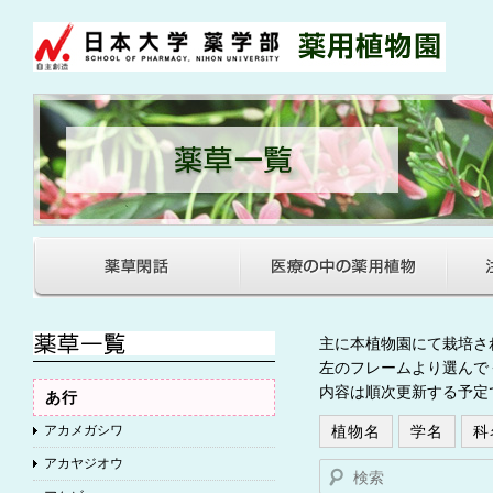
主に本植物園にて栽培さ
左のフレームより選んで
内容は順次更新する予定
あ行
アカメガシワ
植物名
学名
科
アカヤジオウ
検索