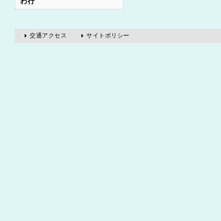
わ行
エビスグサ
エンゴサク
エンジュ
交通アクセス
サイトポリシー
オウレン
オオツヅラフジ
オオハブソウ
オオバコ
オケラ
オタネニンジン
オニユリ
オリーブノキ